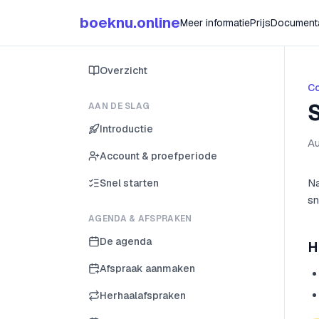
boeknu.online
Meer informatie
Prijs
Documenta
Overzicht
C
AAN DE SLAG
Introductie
Au
Account & proefperiode
Na
Snel starten
sn
AGENDA & AFSPRAKEN
De agenda
H
Afspraak aanmaken
Herhaalafspraken